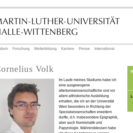
udium
Forschung
Weiterbildung
Karriere
Presse
International
ornelius Volk
W
Im Laufe meines Studiums habe ich
eine ausgewogene
altertumswissenschaftliche und vor
allem althistorische Ausbildung
L
erhalten, die ich an der Universität
Wien besonders in Richtung der
Spezialwissenschaften erweitern
durfte, d.h. insbesondere Epigraphik,
aber auch Numismatik und
Papyrologie. Währenddessen habe