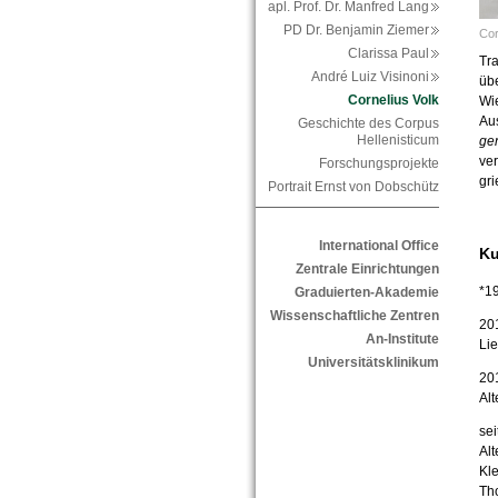
apl. Prof. Dr. Manfred Lang
PD Dr. Benjamin Ziemer
Cor
Clarissa Paul
Tra
André Luiz Visinoni
übe
Cornelius Volk
Wie
Au
Geschichte des Corpus
Hellenisticum
ge
ver
Forschungsprojekte
gri
Portrait Ernst von Dobschütz
International Office
Ku
Zentrale Einrichtungen
*1
Graduierten-Akademie
Wissenschaftliche Zentren
20
An-Institute
Lie
Universitätsklinikum
20
Alt
se
Alt
Kle
Tho