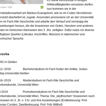
ich diese Kenntnisse in einigen
Hilfskrafttäigkeiten einsetzen dürfen,
nelius Volk
nun kommen sie in der
nskriptionsarbeit am Markus-Evangelium, wie es im Codex Vercellensis
rsetzt überliefert ist, zugute. Ansonsten promoviere ich an der Universität
n im Fach Alte Geschichte und arbeite den Verlauf und vorrangig die
swirkungen heraus, die die Invasionen von Goten, Herulern und anderen
ntes
im römischen Kleinasien des 3. Jhs. zeitigten. Dafür nutze ich diverse
fügbare Quellen (Literatur, Inschriften, Münzen) in lateinischer und
echischer Sprache.
rzvita
992 in Gießen
12–2016 Bachelorstudium im Fach Kultur der Antike, Justus-
big-Universität-Gießen
16–2019 Masterstudium im Fach Alte Geschichte und
ertumskunde, Universität Wien
it 2019 Promotionsstudium im Fach Alte Geschichte und
ertumskunde, Universität Wien, Thema: Die „skythischen“ Invasionen nach
inasien im 3. Jh. n. Chr. und ihre Auswirkungen (Erstbetreuung: Prof.
mas Corsten; Zweitbetreuung: Prof. Fritz Mitthof)