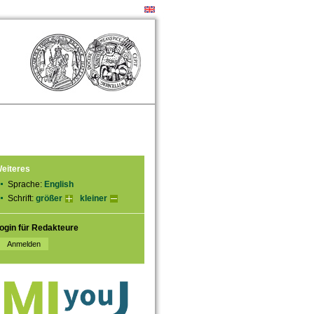
eiteres
Sprache:
English
Schrift:
größer
kleiner
ogin für Redakteure