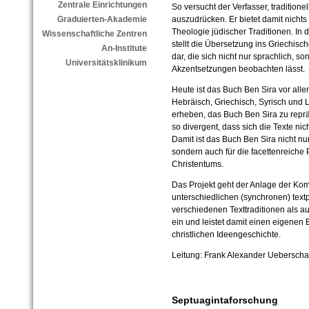
Zentrale Einrichtungen
So versucht der Verfasser, traditio
Graduierten-Akademie
auszudrücken. Er bietet damit nichts
Theologie jüdischer Traditionen. In
Wissenschaftliche Zentren
stellt die Übersetzung ins Griechisc
An-Institute
dar, die sich nicht nur sprachlich, s
Universitätsklinikum
Akzentsetzungen beobachten lässt.
Heute ist das Buch Ben Sira vor allem
Hebräisch, Griechisch, Syrisch und 
erheben, das Buch Ben Sira zu reprä
so divergent, dass sich die Texte nic
Damit ist das Buch Ben Sira nicht nu
sondern auch für die facettenreiche 
Christentums.
Das Projekt geht der Anlage der Ko
unterschiedlichen (synchronen) tex
verschiedenen Texttraditionen als au
ein und leistet damit einen eigenen 
christlichen Ideengeschichte.
Leitung: Frank Alexander Ueberscha
Septuagintaforschung