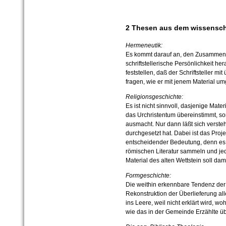
2 Thesen aus dem wissensch
Hermeneutik:
Es kommt darauf an, den Zusammenh
schriftstellerische Persönlichkeit he
feststellen, daß der Schriftsteller m
fragen, wie er mit jenem Material um
Religionsgeschichte:
Es ist nicht sinnvoll, dasjenige Mat
das Urchristentum übereinstimmt, s
ausmacht. Nur dann läßt sich verste
durchgesetzt hat. Dabei ist das Proj
entscheidender Bedeutung, denn es so
römischen Literatur sammeln und je
Material des alten Wettstein soll da
Formgeschichte:
Die weithin erkennbare Tendenz der 
Rekonstruktion der Überlieferung al
ins Leere, weil nicht erklärt wird, 
wie das in der Gemeinde Erzählte 