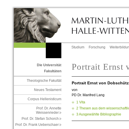
Studium
Forschung
Weiterbildu
Portrait Ernst
Die Universität
Fakultäten
Theologische Fakultät
Portrait Ernst von Dobschütz
von
Neues Testament
PD Dr. Manfred Lang
Corpus Hellenisticum
1 Vita
2 Thesen aus dem wissenschaftl
Prof. Dr. Annette
Weissenrieder
3 Ausgewählte Bibliographie
Prof. Dr. Stefan Schorch
Prof. Dr. Frank Ueberschaer