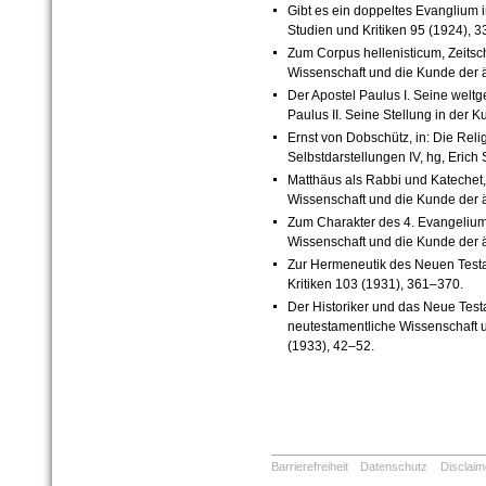
Gibt es ein doppeltes Evanglium
Studien und Kritiken 95 (1924), 
Zum Corpus hellenisticum, Zeitsch
Wissenschaft und die Kunde der ä
Der Apostel Paulus I. Seine weltg
Paulus II. Seine Stellung in der K
Ernst von Dobschütz, in: Die Rel
Selbstdarstellungen IV, hg, Erich
Matthäus als Rabbi und Katechet, 
Wissenschaft und die Kunde der ä
Zum Charakter des 4. Evangeliums,
Wissenschaft und die Kunde der ä
Zur Hermeneutik des Neuen Test
Kritiken 103 (1931), 361–370.
Der Historiker und das Neue Testam
neutestamentliche Wissenschaft u
(1933), 42–52.
Barrierefreiheit
Datenschutz
Disclaim