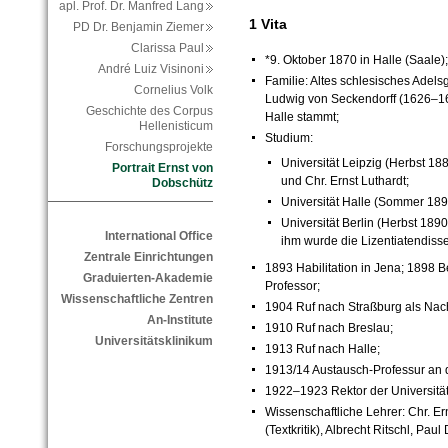
apl. Prof. Dr. Manfred Lang
1 Vita
PD Dr. Benjamin Ziemer
Clarissa Paul
*9. Oktober 1870 in Halle (Saale);
André Luiz Visinoni
Familie: Altes schlesisches Adel
Cornelius Volk
Ludwig von Seckendorff (1626–169
Geschichte des Corpus
Halle stammt;
Hellenisticum
Studium:
Forschungsprojekte
Universität Leipzig (Herbst 188
Portrait Ernst von
und Chr. Ernst Luthardt;
Dobschütz
Universität Halle (Sommer 189
Universität Berlin (Herbst 189
International Office
ihm wurde die Lizentiatendisse
Zentrale Einrichtungen
1893 Habilitation in Jena; 1898 
Graduierten-Akademie
Professor;
Wissenschaftliche Zentren
1904 Ruf nach Straßburg als Nach
An-Institute
1910 Ruf nach Breslau;
Universitätsklinikum
1913 Ruf nach Halle;
1913/14 Austausch-Professur an d
1922–1923 Rektor der Universität
Wissenschaftliche Lehrer: Chr. E
(Textkritik), Albrecht Ritschl, Paul