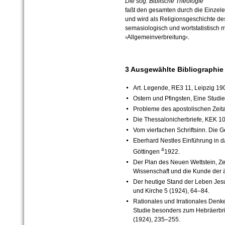
Die sog. Biblische Theologie
faßt den gesamten durch die Einzel
und wird als Religionsgeschichte des
semasiologisch und wortstatistisch m
›Allgemeinverbreitung‹.
3 Ausgewählte Bibliographie
Art. Legende, RE3 11, Leipzig 19
Ostern und Pfingsten, Eine Studie 
Probleme des apostolischen Zeital
Die Thessalonicherbriefe, KEK 10
Vom vierfachen Schriftsinn. Die G
Eberhard Nestles Einführung in 
4
Göttingen
1922.
Der Plan des Neuen Wettstein, Zei
Wissenschaft und die Kunde der ä
Der heutige Stand der Leben Jesu-
und Kirche 5 (1924), 64–84.
Rationales und Irrationales Denk
Studie besonders zum Hebräerbrie
(1924), 235–255.