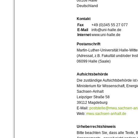
06108 Halle
Deutschland
Kontakt
Fax
+49 (0)345 55 27 077
E-Mail
info@uni-halle.de
Internet
www.uni-halle.de
Postanschrift
Martin-Luther-Universität Halle-Witt
(Adressat, z.B. Fakultät und/oder Inst
06099 Halle (Saale)
Aufsichtsbehörde
Die zuständige Aufsichtsbehörde ist
Ministerium für Wissenschaft, Ener
Sachsen-Anhalt
Leipziger Straße 58
39112 Magdeburg
E-Mail:
poststelle@mwu.sachsen-anh
Web:
mwu.sachsen-anhalt.de
Urheberrechtshinweis
Bitte beachten Sie, dass alle Texte, 