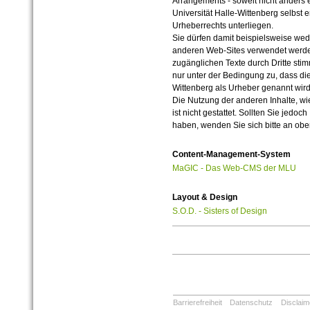
Arrangements - soweit nicht anders er
Universität Halle-Wittenberg selbst 
Urheberrechts unterliegen.
Sie dürfen damit beispielsweise wed
anderen Web-Sites verwendet werde
zugänglichen Texte durch Dritte sti
nur unter der Bedingung zu, dass die
Wittenberg als Urheber genannt wird
Die Nutzung der anderen Inhalte, wie
ist nicht gestattet. Sollten Sie jedo
haben, wenden Sie sich bitte an ob
Content-Management-System
MaGIC - Das Web-CMS der MLU
Layout & Design
S.O.D. - Sisters of Design
Barrierefreiheit
Datenschutz
Disclaim