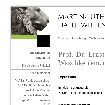
Studium
Forschung
Weiterbildu
Prof. Dr. Erns
Die Universität
Fakultäten
Waschke (em.)
Theologische Fakultät
Altes Testament
Impressum
Prof. Dr. Frank Ueberschaer
Prof. Dr. Stefan Schorch
Inhaltlich verantwortlich
Lea Hähnel-Bremer
Der Dekan der Theologischen Fak
Dr. Jens Kotjatko-Reeb
apl. Prof. Dr. Benjamin
Ziemer
Bereichsverantwortlich