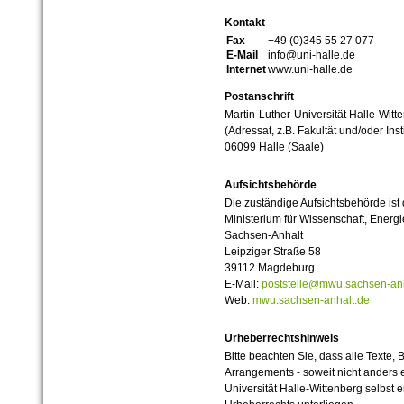
Kontakt
Fax
+49 (0)345 55 27 077
E-Mail
info@uni-halle.de
Internet
www.uni-halle.de
Postanschrift
Martin-Luther-Universität Halle-Witt
(Adressat, z.B. Fakultät und/oder Inst
06099 Halle (Saale)
Aufsichtsbehörde
Die zuständige Aufsichtsbehörde ist
Ministerium für Wissenschaft, Ener
Sachsen-Anhalt
Leipziger Straße 58
39112 Magdeburg
E-Mail:
poststelle@mwu.sachsen-anh
Web:
mwu.sachsen-anhalt.de
Urheberrechtshinweis
Bitte beachten Sie, dass alle Texte, 
Arrangements - soweit nicht anders er
Universität Halle-Wittenberg selbst 