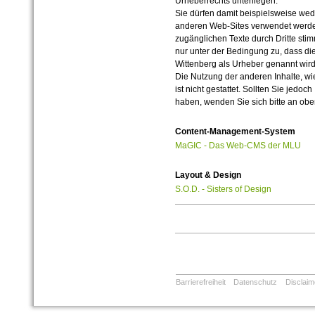
Urheberrechts unterliegen.
Sie dürfen damit beispielsweise wed
anderen Web-Sites verwendet werde
zugänglichen Texte durch Dritte sti
nur unter der Bedingung zu, dass die
Wittenberg als Urheber genannt wird
Die Nutzung der anderen Inhalte, wie
ist nicht gestattet. Sollten Sie jedo
haben, wenden Sie sich bitte an ob
Content-Management-System
MaGIC - Das Web-CMS der MLU
Layout & Design
S.O.D. - Sisters of Design
Barrierefreiheit
Datenschutz
Disclaim