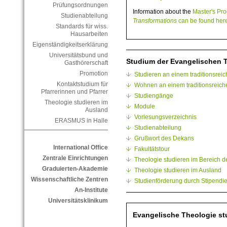
Prüfungsordnungen
Information about the
Master's P
Studienabteilung
Transformations
can be found here
Standards für wiss.
Hausarbeiten
Eigenständigkeitserklärung
Universitätsbund und
Studium der Evangelischen T
Gasthörerschaft
Promotion
Studieren an einem traditionsreic
Kontaktstudium für
Wohnen an einem traditionsreiche
Pfarrerinnen und Pfarrer
Studiengänge
Theologie studieren im
Module
Ausland
Vorlesungsverzeichnis
ERASMUS in Halle
Studienabteilung
Grußwort des Dekans
International Office
Fakultätstour
Zentrale Einrichtungen
Theologie studieren im Bereich de
Graduierten-Akademie
Theologie studieren im Ausland
Wissenschaftliche Zentren
Studienförderung durch Stipendi
An-Institute
Universitätsklinikum
Evangelische Theologie stu