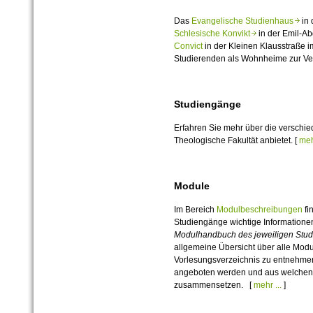
Das
Evangelische Studienhaus
in 
Schlesische Konvikt
in der Emil-Ab
Convict
in der Kleinen Klausstraße 
Studierenden als Wohnheime zur Ve
Studiengänge
Erfahren Sie mehr über die verschi
Theologische Fakultät anbietet. [
mehr
Module
Im Bereich
Modulbeschreibungen
fi
Studiengänge wichtige Informatione
Modulhandbuch des jeweiligen Stu
allgemeine Übersicht über alle Mo
Vorlesungsverzeichnis zu entnehmen
angeboten werden und aus welchen E
zusammensetzen. [
mehr ...
]