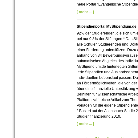
neue Portal "Evangelische Stipendie
[ mehr ... ]
Stipendienportal MyStipendium.de
92% der Studierenden, die sich um 
bei nur 0,8% der Stiftungen.* Das S
alle Schüler, Studierenden und Dok
einer Förderung unterstützen. Dazu
anhand von 34 Bewerbungsvoraussetz
automatischen Abgleich des individue
MyStipendium.de hinterlegten Stiftu
jede Stipendien und Auslandsstipend
individuellen Lebenslauf passen. Da
an Fördermöglichkeiten, die von der
über eine finanzielle Unterstützung 
Beihilfen für wissenschaftliche Arbei
Plattform zahlreiche Artikel zum T
Vorlagen für die eigene Stipendien
* Basiert auf der Allensbach-Studie
Studienfinanzierung 2010.
[ mehr ... ]