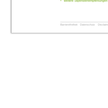
weitere Stipendienempfehlungen
Barrierefreiheit
Datenschutz
Disclaim