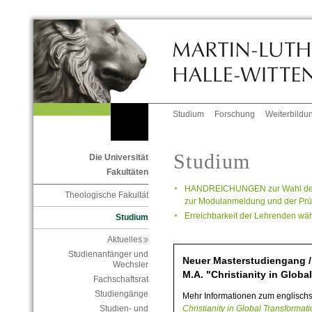
Studium
Forschung
Weiterbildu
Studium
Die Universität
Fakultäten
HANDREICHUNGEN zur Wahl der 
Theologische Fakultät
zur Modulanmeldung und der Pr
Erreichbarkeit der Lehrenden wäh
Studium
Aktuelles
Studienanfänger und
Neuer Masterstudiengang 
Wechsler
M.A. "Christianity in Globa
Fachschaftsrat
Studiengänge
Mehr Informationen zum englisch
Christianity in Global Transformat
Studien- und