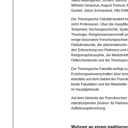
Jakob Baumgarten, Johann Salomo S
Wilhelm Gesenius, August Tholuck, M
Gunkel, Julius Schniewind, Otto Eißfe
Die Theologische Fakultät
besteht he
zehn Professuren. Über die Hauptfä
Testament, Kirchengeschichte, Syste
Theologie, Religionswissenschaft und
einige besondere Forschungsschwerp
Palästinakunde, die altorientalische
den Erforschung von Pietismus und Au
Religionsphilosophie, die Medizineth
Ostkirchenkunde und die Theologisc
Die Theologische Fakultät verfügt 
Erziehungswissenschaften über ein
ebenfalls auf dem Gebiet der Francke
beide Fakultäten und die Mitarbeiter
im Hauptgebäude.
Auf dem Gelände der Franckeschen S
interdisziplinäre Zentren
: für Pietis
Aufklärungsforschung.
Wohnen an einem traditionsre