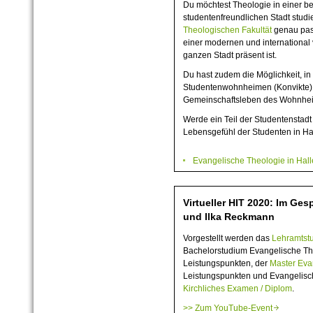
Du möchtest Theologie in einer 
studentenfreundlichen Stadt studi
Theologischen Fakultät
genau pass
einer modernen und international v
ganzen Stadt präsent ist.
Du hast zudem die Möglichkeit, i
Studentenwohnheimen (Konvikte)
Gemeinschaftsleben des Wohnhei
Werde ein Teil der Studentenstad
Lebensgefühl der Studenten in Hal
Evangelische Theologie in Ha
Virtueller HIT 2020: Im Ges
und Ilka Reckmann
Vorgestellt werden das
Lehramtst
Bachelorstudium Evangelische Th
Leistungspunkten, der
Master Eva
Leistungspunkten und Evangelisc
Kirchliches Examen / Diplom
.
>> Zum YouTube-Event