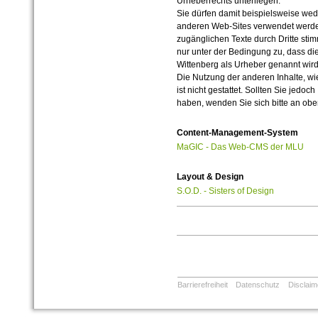
Urheberrechts unterliegen.
Sie dürfen damit beispielsweise wed
anderen Web-Sites verwendet werde
zugänglichen Texte durch Dritte sti
nur unter der Bedingung zu, dass die
Wittenberg als Urheber genannt wird
Die Nutzung der anderen Inhalte, wie
ist nicht gestattet. Sollten Sie jedo
haben, wenden Sie sich bitte an ob
Content-Management-System
MaGIC - Das Web-CMS der MLU
Layout & Design
S.O.D. - Sisters of Design
Barrierefreiheit
Datenschutz
Disclaim