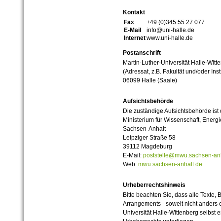
Kontakt
Fax
+49 (0)345 55 27 077
E-Mail
info@uni-halle.de
Internet
www.uni-halle.de
Postanschrift
Martin-Luther-Universität Halle-Witt
(Adressat, z.B. Fakultät und/oder Inst
06099 Halle (Saale)
Aufsichtsbehörde
Die zuständige Aufsichtsbehörde ist
Ministerium für Wissenschaft, Ener
Sachsen-Anhalt
Leipziger Straße 58
39112 Magdeburg
E-Mail:
poststelle@mwu.sachsen-anh
Web:
mwu.sachsen-anhalt.de
Urheberrechtshinweis
Bitte beachten Sie, dass alle Texte, 
Arrangements - soweit nicht anders er
Universität Halle-Wittenberg selbst 