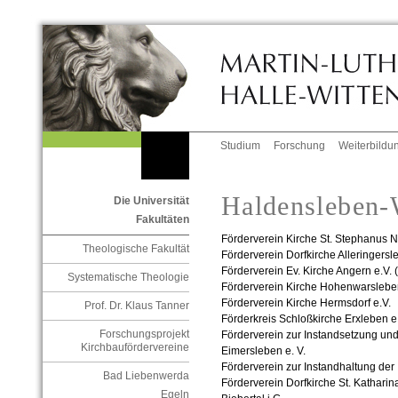
Studium
Forschung
Weiterbildu
Haldensleben-
Die Universität
Fakultäten
Förderverein Kirche St. Stephanus 
Theologische Fakultät
Förderverein Dorfkirche Alleringersl
Förderverein Ev. Kirche Angern e.V. (
Systematische Theologie
Förderverein Kirche Hohenwarsleben
Förderverein Kirche Hermsdorf e.V.
Prof. Dr. Klaus Tanner
Förderkreis Schloßkirche Erxleben e
Forschungsprojekt
Förderverein zur Instandsetzung und 
Kirchbaufördervereine
Eimersleben e. V.
Förderverein zur Instandhaltung der 
Bad Liebenwerda
Förderverein Dorfkirche St. Kathari
Egeln