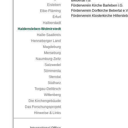
Biebertal i.G.
Eisleben
Förderverein Kirche Barleben i.G.
Förderverein Dorfkirche Bebertal e.V.
Elbe-Fläming
Förderverein Klosterkirche Hillersle
Erfurt
Halberstadt
Haldensleben-Wolmirstedt
Halle-Saalkreis
Henneberger Land
Magdeburg
Merseburg
Naumburg-Zeitz
Salzwedel
Sömmerda
Stendal
Südharz
Torgau-Delitzsch
Wittenberg
Die Kirchengebäude
Das Forschungsprojekt
Hinweise & Links