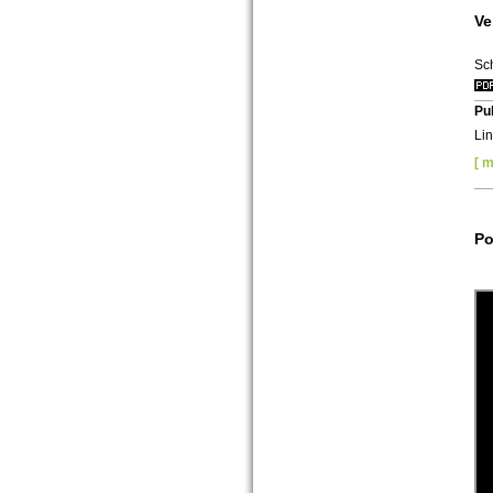
Ve
Sch
Pu
Lin
[ m
Po