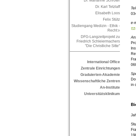
Dr. Marianne Schröter
Dr. Karl Tetzlaff
Tel
Elisabeth Loos
03
Felix Stütz
e-
m
Studiengang Medizin - Ethik -
Recht
DFG-Langzeitprojekt zu
Ans
Friedrich Schleiermachers
Pro
"Die Christliche Sitte"
Ins
Re
Fra
International Office
06
Zentrale Einrichtungen
Spr
Graduierten-Akademie
Do
Wissenschaftliche Zentren
in 
An-Institute
Universitätsklinikum
Bi
Ja
Stu
Fra
19