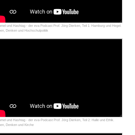
mel und Hashtag - der eva Podcast Prof. Jörg Dierken, Teil 1: Hamburg und Hegel.
en, Denken und Hochschulpolitik
mel und Hashtag - der eva-Podcast Prof. Jörg Dierken, Teil 2: Halle und Ethik.
en, Denken und Kirche