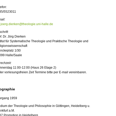
efon:
45/5523011
ail:
joerg.dierken@theologie.uni-halle.de
chrift:
f. Dr. Jörg Dierken
titut für Systematische Theologie und Praktische Theologie und
ligionswissenschaft
nckeplatz 1/30
099 Halle/Saale
echzeit:
nnerstag 11:00-12:00 (Haus 26 Etage 2)
der vorlesungsfreien Zeit Termine bitte per E-mail vereinbaren.
ographie
hrgang 1959
dium der Theologie und Philosophie in Göttingen, Heidelberg u.
nkfurt a.M.
87
Promotion
in Heidelberg