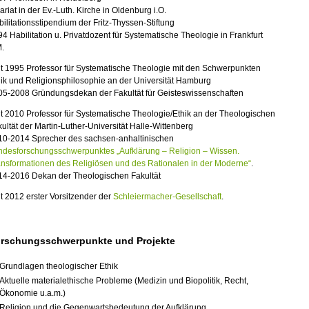
ariat in der Ev.-Luth. Kirche in Oldenburg i.O.
ilitationsstipendium der Fritz-Thyssen-Stiftung
4 Habilitation u. Privatdozent für Systematische Theologie in Frankfurt
M.
t 1995 Professor für Systematische Theologie mit den Schwerpunkten
ik und Religionsphilosophie an der Universität Hamburg
05-2008 Gründungsdekan der Fakultät für Geisteswissenschaften
t 2010 Professor für Systematische Theologie/Ethik an der Theologischen
ultät der Martin-Luther-Universität Halle-Wittenberg
10-2014 Sprecher des sachsen-anhaltinischen
ndesforschungsschwerpunktes „Aufklärung – Religion – Wissen.
ansformationen des Religiösen und des Rationalen in der Moderne“
.
14-2016 Dekan der Theologischen Fakultät
t 2012 erster Vorsitzender der
Schleiermacher-
Gesellschaft
.
rschungsschwerpunkte und Projekte
Grundlagen theologischer Ethik
Aktuelle materialethische Probleme (Medizin und Biopolitik, Recht,
Ökonomie u.a.m.)
Religion und die Gegenwartsbedeutung der Aufklärung