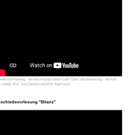
mel und Hashtag - der eva Podcast Nach Gott? Über Säkularisierung - mit Prof.
 Loffeld, Prof. Jörg Dierken und Prof. Ralf Frisch
schiedsvorlesung "Bilanz"