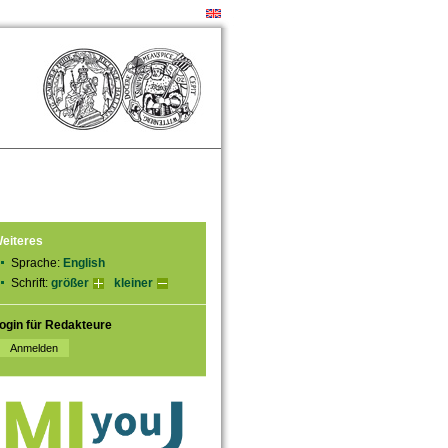
eiteres
Sprache:
English
Schrift:
größer
kleiner
ogin für Redakteure