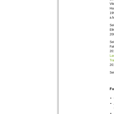
Vik
Hab
199
a.
Sei
Eth
20
Sei
Fak
20
La
Tr
20
Sei
Fo