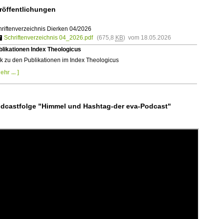
röffentlichungen
riftenverzeichnis Dierken 04/2026
Schriftenverzeichnis 04_2026.pdf
(675,8
KB
) vom 18.05.2026
blikationen Index Theologicus
k zu den Publikationen im Index Theologicus
ehr ... ]
dcastfolge "Himmel und Hashtag-der eva-Podcast"