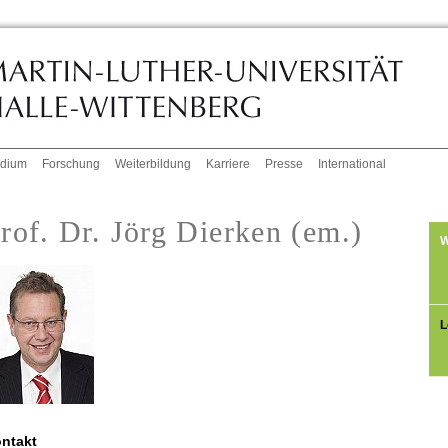
udium
Forschung
Weiterbildung
Karriere
Presse
International
rof. Dr. Jörg Dierken (em.)
W
L
ntakt