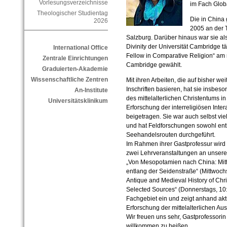
Vorlesungsverzeichnisse
im Fach Glob
Theologischer Studientag
Die in China 
2026
2005 an der T
Salzburg. Darüber hinaus war sie als 
Divinity der Universität Cambridge t
International Office
Fellow in Comparative Religion“ am 
Zentrale Einrichtungen
Cambridge gewählt.
Graduierten-Akademie
Wissenschaftliche Zentren
Mit ihren Arbeiten, die auf bisher 
Inschriften basieren, hat sie insbes
An-Institute
des mittelalterlichen Christentums i
Universitätsklinikum
Erforschung der interreligiösen Inter
beigetragen. Sie war auch selbst vie
und hat Feldforschungen sowohl entl
Seehandelsrouten durchgeführt.
Im Rahmen ihrer Gastprofessur wird 
zwei Lehrveranstaltungen an unserer 
„Von Mesopotamien nach China: Mitt
entlang der Seidenstraße“ (Mittwoch
Antique and Medieval History of Chris
Selected Sources“ (Donnerstags, 10:1
Fachgebiet ein und zeigt anhand aktu
Erforschung der mittelalterlichen Au
Wir freuen uns sehr, Gastprofessorin
willkommen zu heißen.