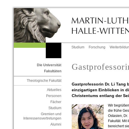
Studium
Forschung
Weiterbildu
Gastprofessori
Die Universität
Fakultäten
Theologische Fakultät
Gastprofessorin Dr. Li Tang b
einzigartigen Einblicken in 
Aktuelles
Christentums entlang der Se
Personen
Fächer
Wir begrüßen 
Studium
die frühe Ges
Gremien und
Ostasien, Dr.
Interessensvertretungen
Fakultät. Mit
Alumni
bereichert s