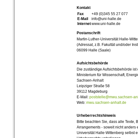
Kontakt
Fax
+49 (0)345 55 27 077
E-Mail
info@uni-halle.de
Internet
www.uni-halle.de
Postanschrift
Martin-Luther-Universität Halle-Witt
(Adressat, z.B. Fakultät und/oder Inst
06099 Halle (Saale)
Aufsichtsbehörde
Die zuständige Aufsichtsbehörde ist
Ministerium für Wissenschaft, Ener
Sachsen-Anhalt
Leipziger Straße 58
39112 Magdeburg
E-Mail:
poststelle@mwu.sachsen-anh
Web:
mwu.sachsen-anhalt.de
Urheberrechtshinweis
Bitte beachten Sie, dass alle Texte, 
Arrangements - soweit nicht anders er
Universität Halle-Wittenberg selbst 