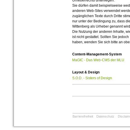
Urheberrechts unterliegen.
Sie dürfen damit beispielsweise wed
anderen Web-Sites verwendet werde
zugänglichen Texte durch Dritte sti
nur unter der Bedingung zu, dass die
Wittenberg als Urheber genannt wird
Die Nutzung der anderen Inhalte, wie
ist nicht gestattet. Sollten Sie jedo
haben, wenden Sie sich bitte an ob
Content-Management-System
MaGIC - Das Web-CMS der MLU
Layout & Design
S.O.D. - Sisters of Design
Barrierefreiheit
Datenschutz
Disclaim