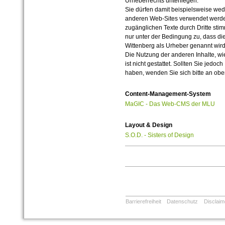
Urheberrechts unterliegen.
Sie dürfen damit beispielsweise wed
anderen Web-Sites verwendet werde
zugänglichen Texte durch Dritte sti
nur unter der Bedingung zu, dass die
Wittenberg als Urheber genannt wird
Die Nutzung der anderen Inhalte, wie
ist nicht gestattet. Sollten Sie jedo
haben, wenden Sie sich bitte an ob
Content-Management-System
MaGIC - Das Web-CMS der MLU
Layout & Design
S.O.D. - Sisters of Design
Barrierefreiheit
Datenschutz
Disclaim