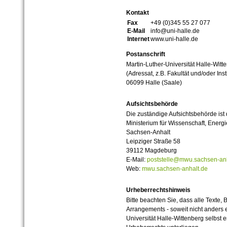
Kontakt
Fax
+49 (0)345 55 27 077
E-Mail
info@uni-halle.de
Internet
www.uni-halle.de
Postanschrift
Martin-Luther-Universität Halle-Witt
(Adressat, z.B. Fakultät und/oder Inst
06099 Halle (Saale)
Aufsichtsbehörde
Die zuständige Aufsichtsbehörde ist
Ministerium für Wissenschaft, Ener
Sachsen-Anhalt
Leipziger Straße 58
39112 Magdeburg
E-Mail:
poststelle@mwu.sachsen-anh
Web:
mwu.sachsen-anhalt.de
Urheberrechtshinweis
Bitte beachten Sie, dass alle Texte, 
Arrangements - soweit nicht anders er
Universität Halle-Wittenberg selbst 